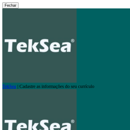
Fechar
TekSea
|
Cadastre as informações do seu currículo